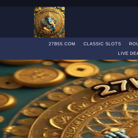
27B55.COM
CLASSIC SLOTS
RO
LIVE DE