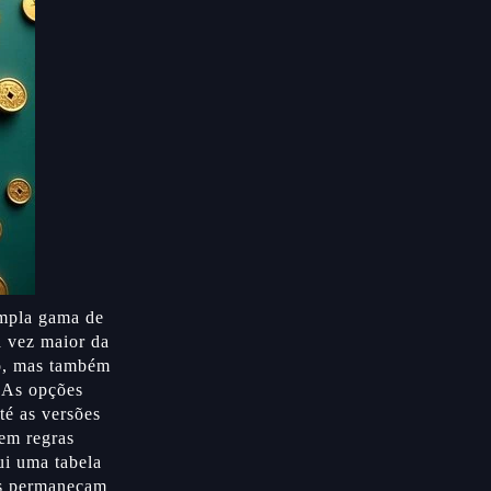
ampla gama de
a vez maior da
go, mas também
. As opções
té as versões
cem regras
ui uma tabela
es permaneçam