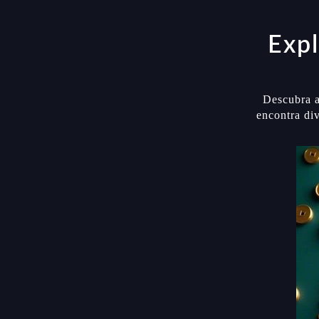
Expl
Descubra a
encontra div