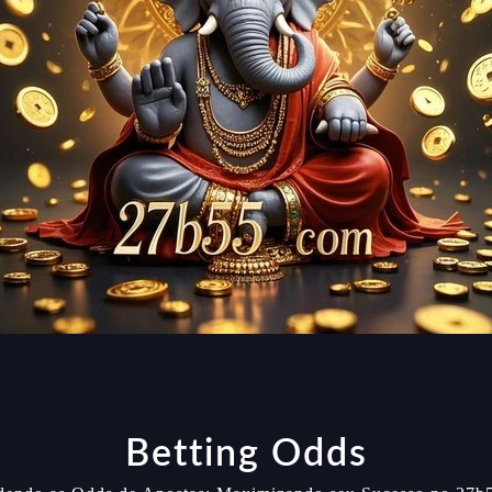
Betting Odds