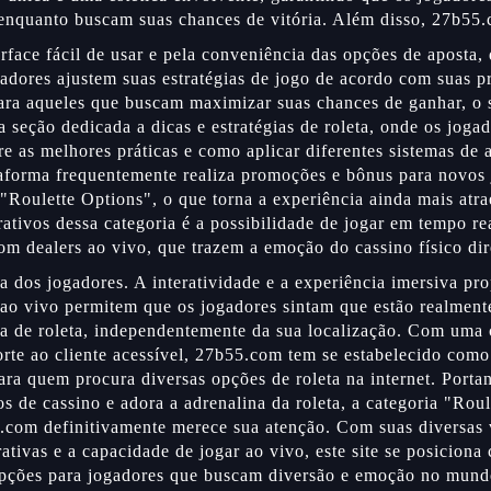
 enquanto buscam suas chances de vitória. Além disso, 27b55.
erface fácil de usar e pela conveniência das opções de aposta
adores ajustem suas estratégias de jogo de acordo com suas p
Para aqueles que buscam maximizar suas chances de ganhar, o 
 seção dedicada a dicas e estratégias de roleta, onde os jog
re as melhores práticas e como aplicar diferentes sistemas de 
taforma frequentemente realiza promoções e bônus para novos
 "Roulette Options", o que torna a experiência ainda mais atr
rativos dessa categoria é a possibilidade de jogar em tempo re
om dealers ao vivo, que trazem a emoção do cassino físico di
ela dos jogadores. A interatividade e a experiência imersiva pr
 ao vivo permitem que os jogadores sintam que estão realment
a de roleta, independentemente da sua localização. Com uma
orte ao cliente acessível, 27b55.com tem se estabelecido com
ara quem procura diversas opções de roleta na internet. Portan
s de cassino e adora a adrenalina da roleta, a categoria "Rou
.com definitivamente merece sua atenção. Com suas diversas v
ativas e a capacidade de jogar ao vivo, este site se posicion
pções para jogadores que buscam diversão e emoção no mundo