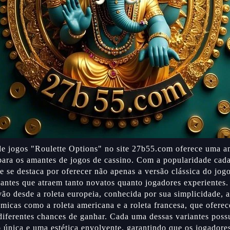
de jogos "Roulette Options" no site 27b55.com oferece uma 
para os amantes de jogos de cassino. Com a popularidade cad
site se destaca por oferecer não apenas a versão clássica do jo
iantes que atraem tanto novatos quanto jogadores experientes
vão desde a roleta europeia, conhecida por sua simplicidade, a
micas como a roleta americana e a roleta francesa, que ofere
 diferentes chances de ganhar. Cada uma dessas variantes poss
 única e uma estética envolvente, garantindo que os jogador