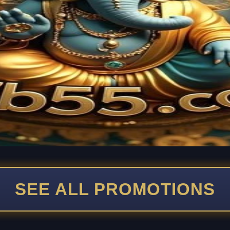
SEE ALL PROMOTIONS