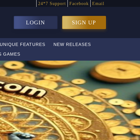
24*7 Support
Facebook
Email
LOGIN
SIGN UP
UNIQUE FEATURES
NEW RELEASES
S GAMES