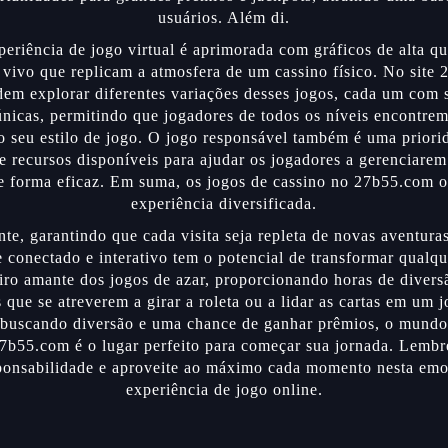
usuários. Além di.
xperiência de jogo virtual é aprimorada com gráficos de alta qu
 vivo que replicam a atmosfera de um cassino físico. No site
dem explorar diferentes variações desses jogos, cada um com s
 únicas, permitindo que jogadores de todos os níveis encontrem
o seu estilo de jogo. O jogo responsável também é uma priori
e recursos disponíveis para ajudar os jogadores a gerenciare
e forma eficaz. Em suma, os jogos de cassino no 27b55.com 
experiência diversificada.
te, garantindo que cada visita seja repleta de novas aventuras
 conectado e interativo tem o potencial de transformar qualq
ro amante dos jogos de azar, proporcionando horas de diver
 que se atreverem a girar a roleta ou a lidar as cartas em um 
 buscando diversão e uma chance de ganhar prêmios, o mundo
7b55.com é o lugar perfeito para começar sua jornada. Lembr
ponsabilidade e aproveite ao máximo cada momento nesta emo
experiência de jogo online.