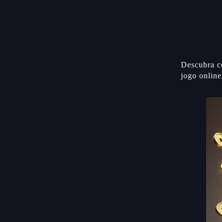
Descubra c
jogo onlin