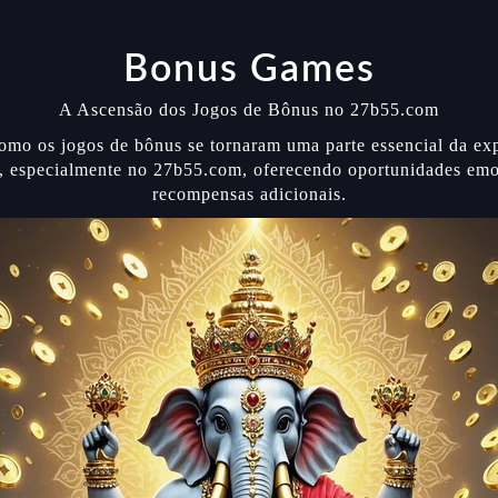
Bonus Games
A Ascensão dos Jogos de Bônus no 27b55.com
omo os jogos de bônus se tornaram uma parte essencial da exp
e, especialmente no 27b55.com, oferecendo oportunidades emo
recompensas adicionais.