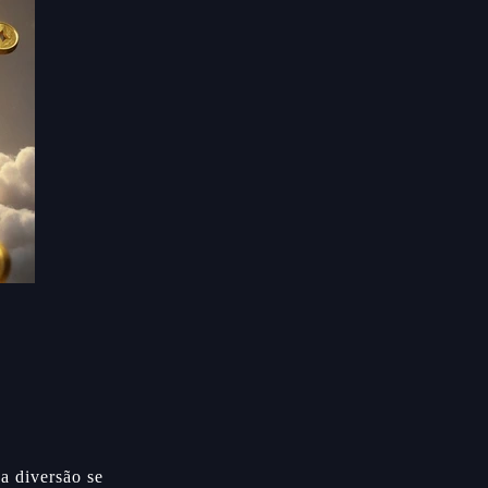
a diversão se