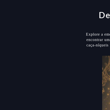
De
Explore a em
encontrar um
caça-níqueis