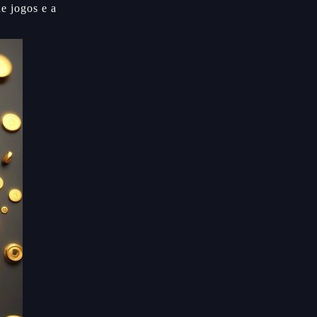
e jogos e a