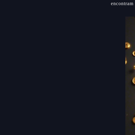
encontram 