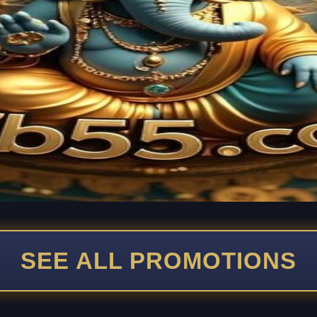
SEE ALL PROMOTIONS