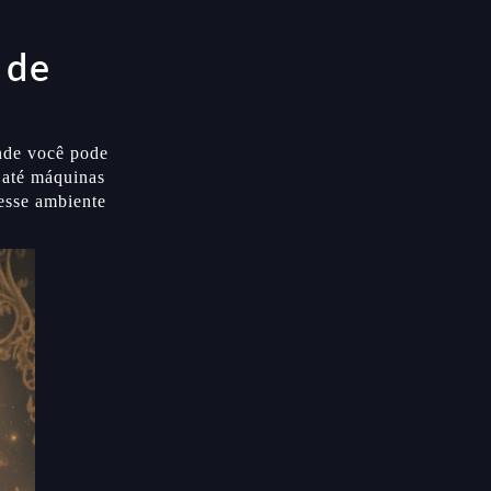
 de
nde você pode
 até máquinas
esse ambiente