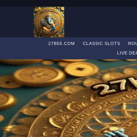
27B55.COM
CLASSIC SLOTS
RO
LIVE DE