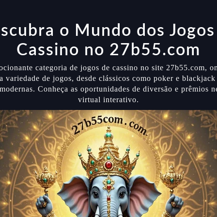
scubra o Mundo dos Jogos
Cassino no 27b55.com
ocionante categoria de jogos de cassino no site 27b55.com, o
a variedade de jogos, desde clássicos como poker e blackjack
 modernas. Conheça as oportunidades de diversão e prêmios n
virtual interativo.