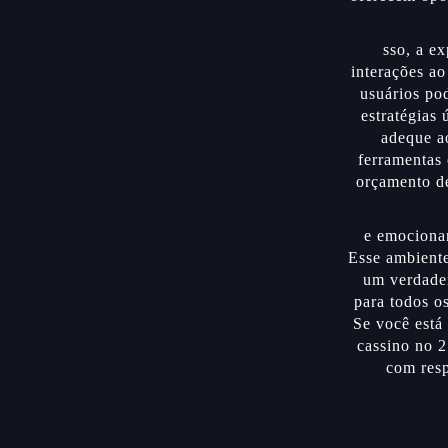
sso, a e
interações ao
usuários po
estratégias
adeque a
ferramentas 
orçamento d
e emocionan
Esse ambiente
um verdadei
para todos os
Se você está
cassino no 2
com res