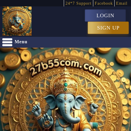
24*7 Support
Facebook
Email
LOGIN
SIGN UP
Menu