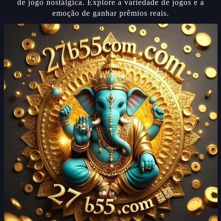
de jogo nostálgica. Explore a variedade de jogos e a
emoção de ganhar prêmios reais.