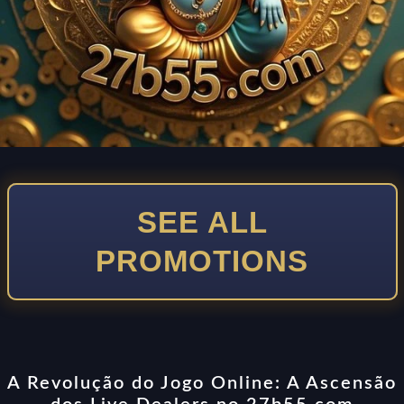
SEE ALL
PROMOTIONS
A Revolução do Jogo Online: A Ascensão