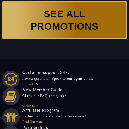
SEE ALL
PROMOTIONS
Customer support 24/7
have a question ? Speak to our agent online
Contact CS
New Member Guide
Check out FAQ and guides
Check now
Affiliates Program
Partner with us and earn some income!
Find Out more
Partnerships