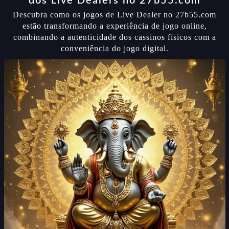
dos Live Dealers no 27b55.com
Descubra como os jogos de Live Dealer no 27b55.com
estão transformando a experiência de jogo online,
combinando a autenticidade dos cassinos físicos com a
conveniência do jogo digital.