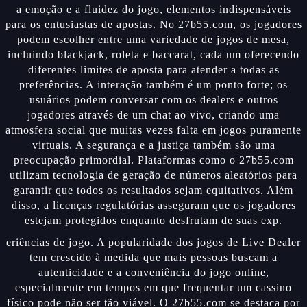
a emoção e a fluidez do jogo, elementos indispensáveis
para os entusiastas de apostas. No 27b55.com, os jogadores
podem escolher entre uma variedade de jogos de mesa,
incluindo blackjack, roleta e baccarat, cada um oferecendo
diferentes limites de aposta para atender a todas as
preferências. A interação também é um ponto forte; os
usuários podem conversar com os dealers e outros
jogadores através de um chat ao vivo, criando uma
atmosfera social que muitas vezes falta em jogos puramente
virtuais. A segurança e a justiça também são uma
preocupação primordial. Plataformas como o 27b55.com
utilizam tecnologia de geração de números aleatórios para
garantir que todos os resultados sejam equitativos. Além
disso, a licenças regulatórias asseguram que os jogadores
estejam protegidos enquanto desfrutam de suas exp.
eriências de jogo. A popularidade dos jogos de Live Dealer
tem crescido à medida que mais pessoas buscam a
autenticidade e a conveniência do jogo online,
especialmente em tempos em que frequentar um cassino
físico pode não ser tão viável. O 27b55.com se destaca por