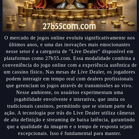
O mercado de jogos online evoluiu significativamente nos
últimos anos, e uma das inovações mais emocionantes
nesse setor é a categoria de "Live Dealer" disponível em
plataformas como 27b55.com. Essa modalidade combina a
conveniência do jogo online com a experiência autêntica de
um cassino físico. Nas mesas de Live Dealer, os jogadores
podem interagir em tempo real com dealers profissionais
que gerenciam os jogos através de transmissões ao vivo.
Nesse ambiente, os usuários experimentam uma
jogabilidade envolvente e interativa, que imita os
tradicionais cassinos, permitindo que se sintam parte da
ação. A tecnologia por trás do Live Dealer utiliza câmeras
de alta definição e streaming de baixa latência, garantindo
que a qualidade da imagem e o tempo de resposta sejam
excepcionais. Isso é fundamental para manter.