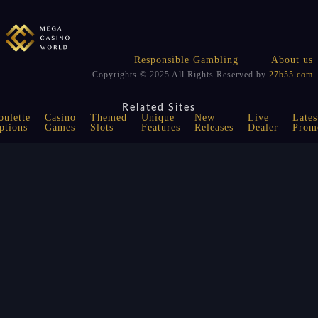
Responsible Gambling
About us
Copyrights © 2025 All Rights Reserved by
27b55.com
Related Sites
oulette
Casino
Themed
Unique
New
Live
Lates
ptions
Games
Slots
Features
Releases
Dealer
Prom