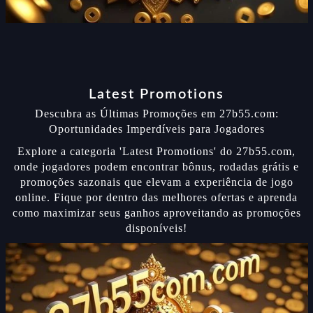
Latest Promotions
Descubra as Últimas Promoções em 27b55.com:
Oportunidades Imperdíveis para Jogadores
Explore a categoria 'Latest Promotions' do 27b55.com,
onde jogadores podem encontrar bônus, rodadas grátis e
promoções sazonais que elevam a experiência de jogo
online. Fique por dentro das melhores ofertas e aprenda
como maximizar seus ganhos aproveitando as promoções
disponíveis!